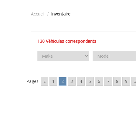
Accueil
Inventaire
130
Véhicules correspondants
Pages:
«
1
2
3
4
5
6
7
8
9