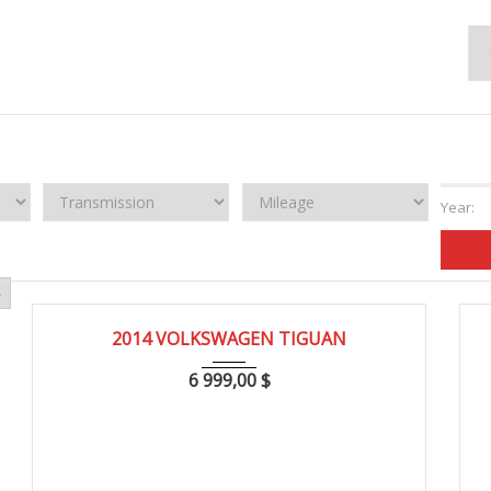
Year:
»
2014
193000
2014 VOLKSWAGEN TIGUAN
6 999,00
$