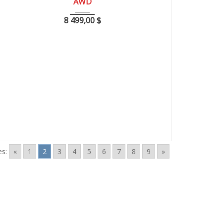
AWD
8 499,00
$
s:
«
1
2
3
4
5
6
7
8
9
»