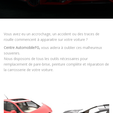
Vous avez eu un accrochage, un accident ou des traces de
rouille commencent à apparaitre sur votre voiture ?
Centre AutomobileFG,
vous aidera à oublier ces malheureux
souvenirs.
Nous disposons de tous les outils nécessaires pour
remplacement de pare-brise, peinture complète et réparation de
la carrosserie de votre voiture.